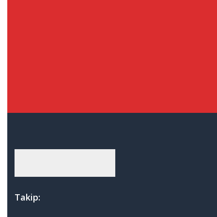
Ducato
Egea
Fiorino
Linea & Punto
Palio
Ford
Connect
Courrier
Fiesta
Focus
Fusion
Transit
Honda
Takip:
Accord