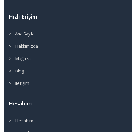
City
Civic
Hızlı Erişim
CRV
FB7
> Ana Sayfa
FC5
> Hakkımızda
FD6
Güvenlik Paket
> Mağaza
HRV
> Blog
Jazz
VTEC
> İletişim
Hyundai
Accent Blue
Hesabım
Accent Era
Admire
> Hesabım
Elentra