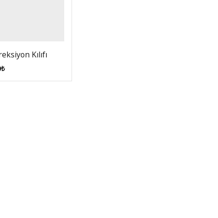
eksiyon Kılıfı
0
₺