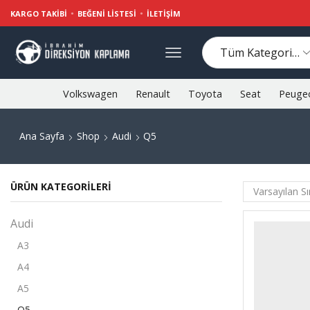
KARGO TAKIBI
BEĞENI LISTESI
İLETIŞIM
Volkswagen
Renault
Toyota
Seat
Peuge
Ana Sayfa
Shop
Audi
Q5
ÜRÜN KATEGORILERI
Audi
A3
A4
A5
Q5