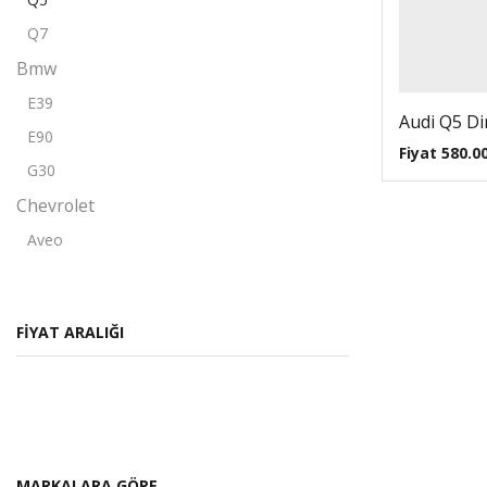
Q7
Bmw
E39
Audi Q5 Dir
E90
Fiyat
580.0
G30
Chevrolet
Aveo
Captiva
Cruze
FIYAT ARALIĞI
Citroen
Berlingo
C-elysee
C2
C3
MARKALARA GÖRE