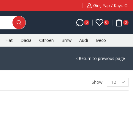
Giriş Yap / Kayıt Ol
0
0
0
Fiat
Dacia
Citroen
Bmw
Audi
Iveco
Return to previous page
Products
Show
per
page