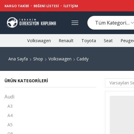
KARGO TAKIBI
BEĞENI LISTESI
İLETIŞIM
Volkswagen
Renault
Toyota
Seat
Peuge
Ana Sayfa
Shop
Volkswagen
Caddy
ÜRÜN KATEGORILERI
Audi
A3
A4
A5
Q5