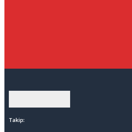
Ducato
Egea
Fiorino
Linea & Punto
Palio
Ford
Connect
Courrier
Fiesta
Focus
Fusion
Transit
Honda
Takip:
Accord