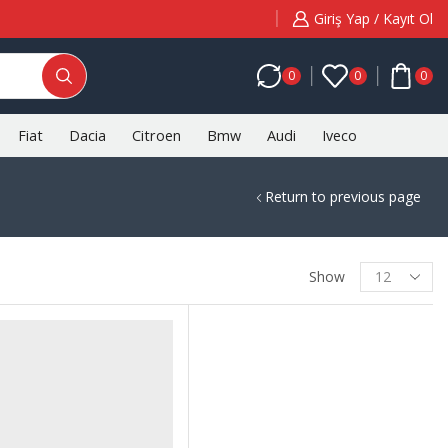
Giriş Yap / Kayıt Ol
0
0
0
Fiat
Dacia
Citroen
Bmw
Audi
Iveco
Return to previous page
Products
Show
per
page