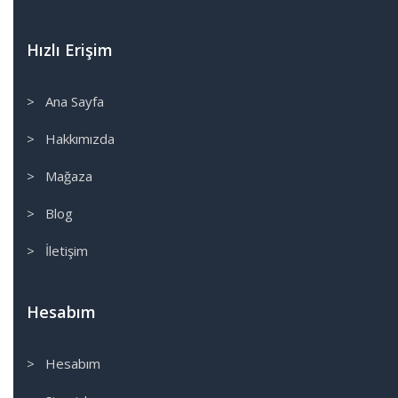
City
Civic
Hızlı Erişim
CRV
FB7
> Ana Sayfa
FC5
> Hakkımızda
FD6
Güvenlik Paket
> Mağaza
HRV
> Blog
Jazz
VTEC
> İletişim
Hyundai
Accent Blue
Hesabım
Accent Era
Admire
> Hesabım
Elentra