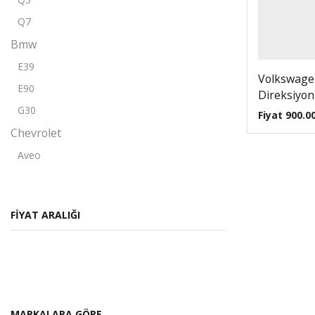
Q7
Bmw
E39
Volkswage
E90
Direksiyon 
G30
Fiyat
900.0
Chevrolet
Aveo
Captiva
Cruze
FIYAT ARALIĞI
Citroen
Berlingo
C-elysee
C2
C3
MARKALARA GÖRE