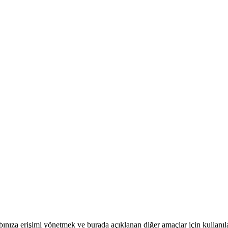
bınıza erişimi yönetmek ve burada açıklanan diğer amaçlar için kullanıla