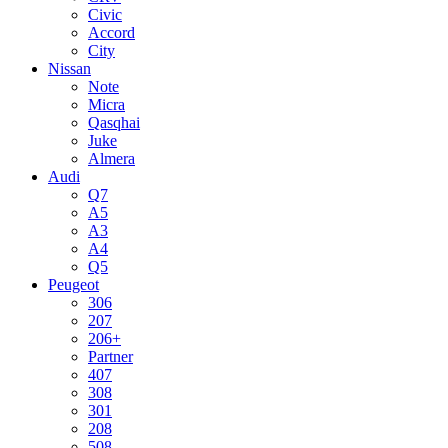
Civic
Accord
City
Nissan
Note
Micra
Qasqhai
Juke
Almera
Audi
Q7
A5
A3
A4
Q5
Peugeot
306
207
206+
Partner
407
308
301
208
508