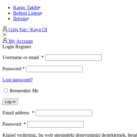
Kargo Takibi
Beğeni Listesi
İletişim
Giriş Yap / Kayıt Ol
My Account
Login
Register
Username or email
*
Password
*
Lost password?
Remember Me
Log in
Email address
*
Password
*
Kişisel verileriniz, bu web sitesindeki deneyiminizi desteklemek, hesa