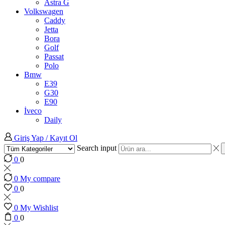
Astra G
Volkswagen
Caddy
Jetta
Bora
Golf
Passat
Polo
Bmw
E39
G30
E90
İveco
Daily
Giriş Yap / Kayıt Ol
Search input
0
0
0
My compare
0
0
0
My Wishlist
0
0