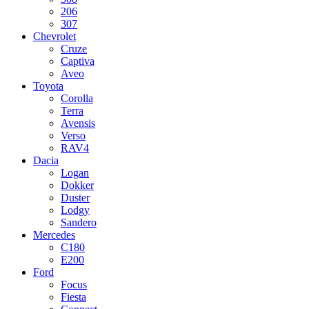
206
307
Chevrolet
Cruze
Captiva
Aveo
Toyota
Corolla
Terra
Avensis
Verso
RAV4
Dacia
Logan
Dokker
Duster
Lodgy
Sandero
Mercedes
C180
E200
Ford
Focus
Fiesta