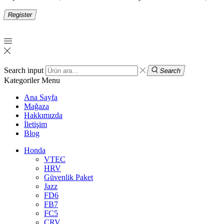
Register
Search input
Search
Kategoriler
Menu
Ana Sayfa
Mağaza
Hakkımızda
İletişim
Blog
Honda
VTEC
HRV
Güvenlik Paket
Jazz
FD6
FB7
FC5
CRV