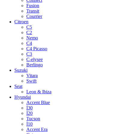
Connect
Fusion
Transit
Courrier
Citroen
C5
C2
Nemo
C4
C4 Picasso
C3
C-elysee
Berlingo
Suzuki
Vitara
Swift
Seat
Leon & Ibiza
Hyundai
Accent Blue
İ30
İ20
Tucson
İ10
Accent Era