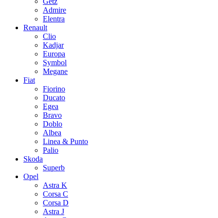
Getz
Admire
Elentra
Renault
Clio
Kadjar
Europa
Symbol
Megane
Fiat
Fiorino
Ducato
Egea
Bravo
Doblo
Albea
Linea & Punto
Palio
Skoda
Superb
Opel
Astra K
Corsa C
Corsa D
Astra J