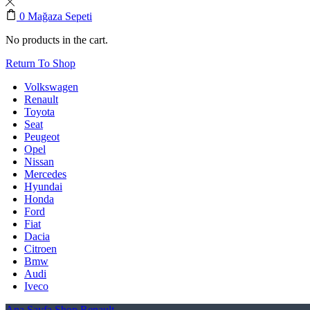
0
Mağaza Sepeti
No products in the cart.
Return To Shop
Volkswagen
Renault
Toyota
Seat
Peugeot
Opel
Nissan
Mercedes
Hyundai
Honda
Ford
Fiat
Dacia
Citroen
Bmw
Audi
Iveco
Ana Sayfa
Shop
Renault