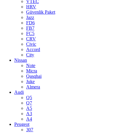
VTEC
HRV
Güvenlik Paket
Jazz
FD6
FB7
FC5
CRV
Civic
Accord
City
Nissan
Note
Micra
Qasqhai
Juke
Almera
Audi
Q5
Q7
A5
A3
A4
Peugeot
307