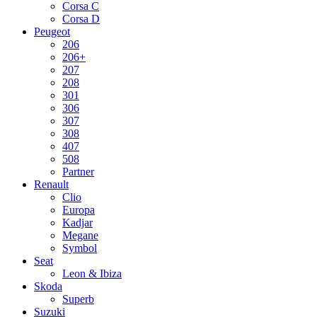
Corsa C
Corsa D
Peugeot
206
206+
207
208
301
306
307
308
407
508
Partner
Renault
Clio
Europa
Kadjar
Megane
Symbol
Seat
Leon & Ibiza
Skoda
Superb
Suzuki