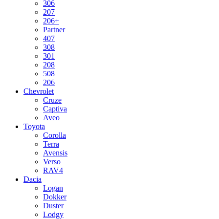
306
207
206+
Partner
407
308
301
208
508
206
Chevrolet
Cruze
Captiva
Aveo
Toyota
Corolla
Terra
Avensis
Verso
RAV4
Dacia
Logan
Dokker
Duster
Lodgy