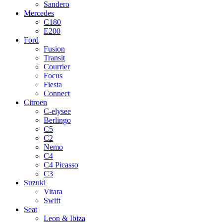
Sandero
Mercedes
C180
E200
Ford
Fusion
Transit
Courrier
Focus
Fiesta
Connect
Citroen
C-elysee
Berlingo
C5
C2
Nemo
C4
C4 Picasso
C3
Suzuki
Vitara
Swift
Seat
Leon & Ibiza