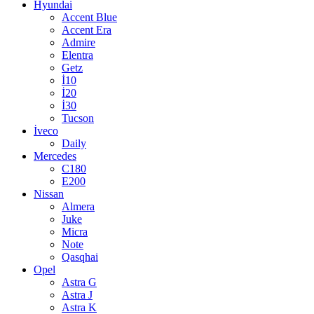
Hyundai
Accent Blue
Accent Era
Admire
Elentra
Getz
İ10
İ20
İ30
Tucson
İveco
Daily
Mercedes
C180
E200
Nissan
Almera
Juke
Micra
Note
Qasqhai
Opel
Astra G
Astra J
Astra K