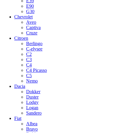
E39
E90
G30
Chevrolet
Aveo
Captiva
Cruze
Citroen
Berlingo
C-elysee
C2
C3
C4
C4 Picasso
C5
Nemo
Dacia
Dokker
Duster
Lodgy
Logan
Sandero
Fiat
Albea
Bravo