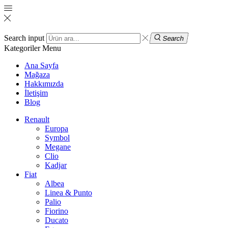
Search input
Search
Kategoriler
Menu
Ana Sayfa
Mağaza
Hakkımızda
İletişim
Blog
Renault
Europa
Symbol
Megane
Clio
Kadjar
Fiat
Albea
Linea & Punto
Palio
Fiorino
Ducato