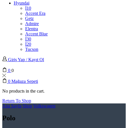
Hyundai
İ10
Accent Era
Getz
Admire
Elentra
Accent Blue
İ30
İ20
Tucson
Giriş Yap / Kayıt Ol
0
0
0
Mağaza Sepeti
No products in the cart.
Return To Shop
Ana Sayfa
Shop
Volkswagen
Polo