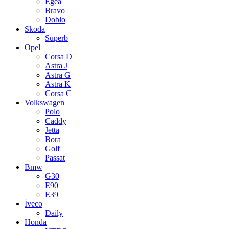
Egea
Bravo
Doblo
Skoda
Superb
Opel
Corsa D
Astra J
Astra G
Astra K
Corsa C
Volkswagen
Polo
Caddy
Jetta
Bora
Golf
Passat
Bmw
G30
E90
E39
İveco
Daily
Honda