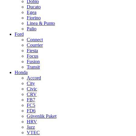
Doblo
Ducato
Egea
Fiorino
Linea & Punto
Palio
Ford
Connect
Courrier
Fiesta
Focus
Fusion
Transit
Honda
Accord
City
Civic
CRV
FB7
FC5
FD6
Güvenlik Paket
HRV
Jazz
VTEC