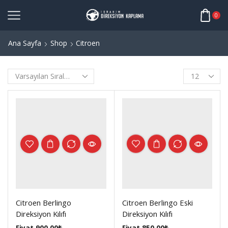
0
Ana Sayfa
Shop
Citroen
Products
per
page
Citroen Berlingo
Citroen Berlingo Eski
Direksiyon Kılıfı
Direksiyon Kılıfı
Fiyat
900.00
₺
Fiyat
850.00
₺