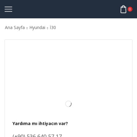
0
Ana Sayfa
Hyundai
İ30
Yardıma mı ihtiyacın var?
(+90) 536 640 57 17