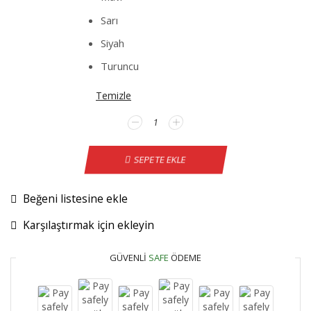
Sarı
Siyah
Turuncu
Temizle
Hyundai
i30
Direksiyon
SEPETE EKLE
Kılıfı
adet
Beğeni listesine ekle
Karşılaştırmak için ekleyin
GÜVENLI
SAFE
ÖDEME