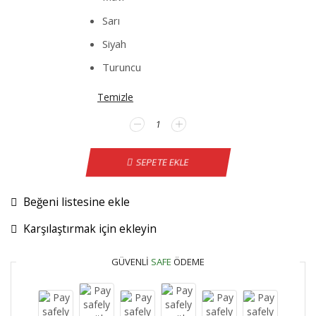
Sarı
Siyah
Turuncu
Temizle
Nissan
Almera
Direksiyon
SEPETE EKLE
Kılıfı
adet
Beğeni listesine ekle
Karşılaştırmak için ekleyin
GÜVENLI
SAFE
ÖDEME