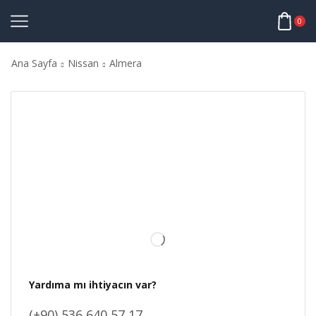
0
Ana Sayfa
Nissan
Almera
Yardıma mı ihtiyacın var?
(+90) 536 640 57 17