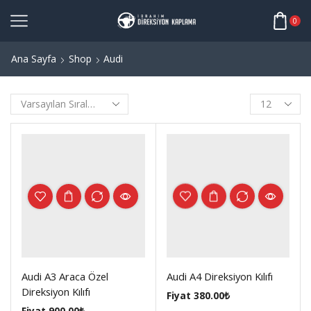
0
Ana Sayfa
Shop
Audi
Products
per
page
Audi A3 Araca Özel
Audi A4 Direksiyon Kılıfı
Direksiyon Kılıfı
Fiyat
380.00
₺
Fiyat
900.00
₺