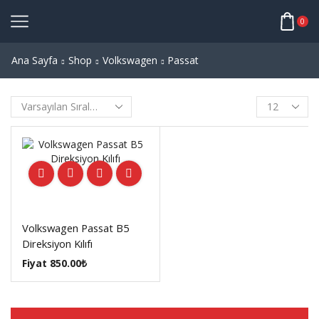
0
Ana Sayfa
Shop
Volkswagen
Passat
Products
per
page
Volkswagen Passat B5
Direksiyon Kılıfı
Fiyat
850.00
₺