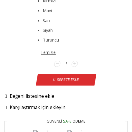
Kırmızı
Mavi
Sarı
Siyah
Turuncu
Temizle
Renault
Symbol
2002-
SEPETE EKLE
2012
Direksiyon
Kılıfı
Beğeni listesine ekle
adet
Karşılaştırmak için ekleyin
GÜVENLI
SAFE
ÖDEME