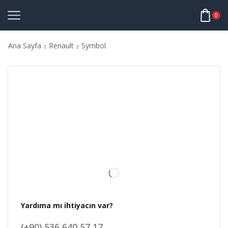
0
Ana Sayfa
Renault
Symbol
Yardıma mı ihtiyacın var?
(+90) 536 640 57 17