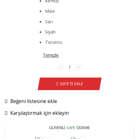
Kırmızı
Mavi
Sarı
Siyah
Turuncu
Temizle
Toyota
Corolla
YENİ
SEPETE EKLE
KASA
Direksiyon
Kılıfı
Beğeni listesine ekle
adet
Karşılaştırmak için ekleyin
GÜVENLI
SAFE
ÖDEME