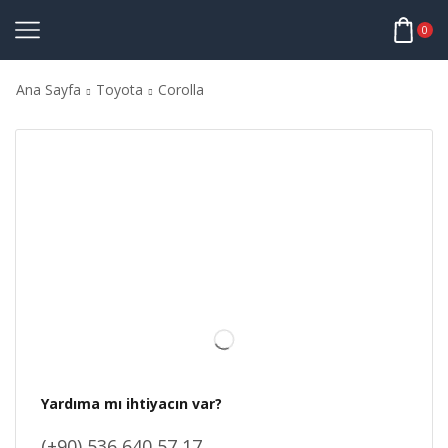
0
Ana Sayfa
Toyota
Corolla
Yardıma mı ihtiyacın var?
(+90) 536 640 57 17