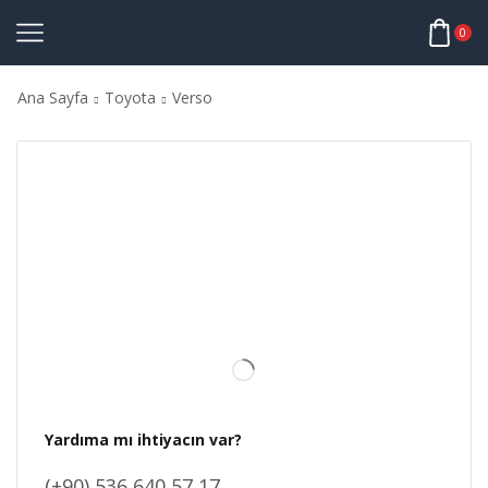
0
Ana Sayfa
Toyota
Verso
Yardıma mı ihtiyacın var?
(+90) 536 640 57 17