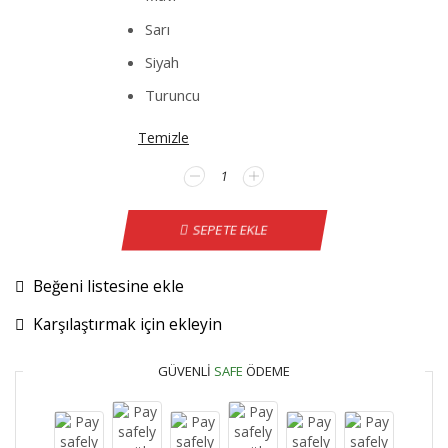
Sarı
Siyah
Turuncu
Temizle
Toyota
Verso
Direksiyon
SEPETE EKLE
Kılıfı
adet
Beğeni listesine ekle
Karşılaştırmak için ekleyin
GÜVENLI
SAFE
ÖDEME