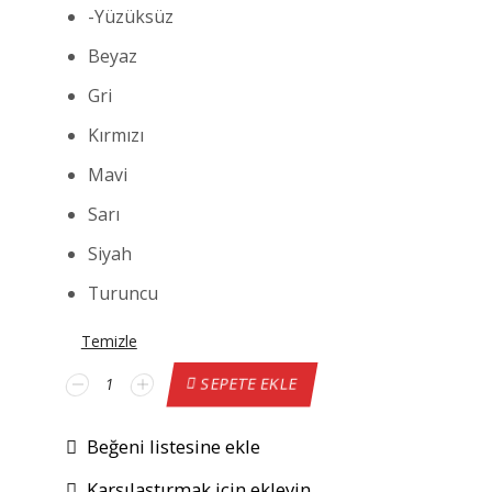
-Yüzüksüz
Beyaz
Gri
Kırmızı
Mavi
Sarı
Siyah
Turuncu
Temizle
Volkswagen
SEPETE EKLE
Golf
98
Beğeni listesine ekle
Direksiyon
Kılıfı
Karşılaştırmak için ekleyin
adet