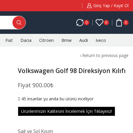
Giriş Yap / Kayıt Ol
0
0
0
Fiat
Dacia
Citroen
Bmw
Audi
Iveco
Return to previous page
Volkswagen Golf 98 Direksiyon Kılıfı
Fiyat
900.00
₺
45 insanlar şu anda bu ürünü inceliyor
Ürünlerimizin Kalitesini İncelemek İçin Tıklayınız!
Sağ ve Sol Kısım