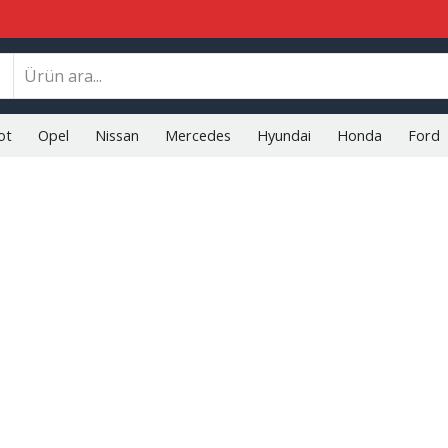
Search
input
ot
Opel
Nissan
Mercedes
Hyundai
Honda
Ford