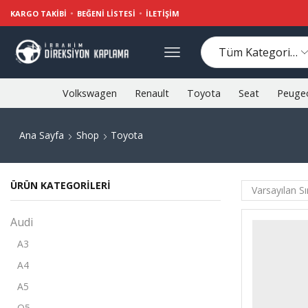
KARGO TAKIBI
BEĞENI LISTESI
İLETIŞIM
Volkswagen
Renault
Toyota
Seat
Peuge
Ana Sayfa
Shop
Toyota
ÜRÜN KATEGORILERI
Audi
A3
A4
A5
Q5