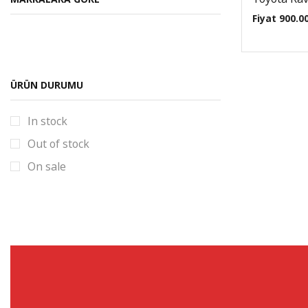
C4
Fiyat
900.0
C4 Picasso
C5
Nemo
ÜRÜN DURUMU
Dacia
In stock
Dokker
Out of stock
Duster
On sale
Lodgy
Logan
Sandero
Fiat
Albea
Bravo
Doblo