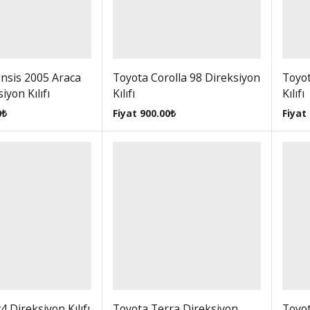
nsis 2005 Araca
Toyota Corolla 98 Direksiyon
Toyot
iyon Kılıfı
Kılıfı
Kılıfı
0
₺
Fiyat
900.00
₺
Fiyat
 Direksiyon Kılıfı
Toyota Terra Direksiyon
Toyot