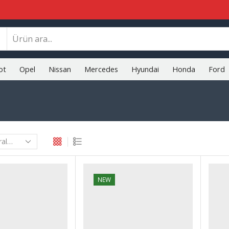
Search
input
ot
Opel
Nissan
Mercedes
Hyundai
Honda
Ford
NEW