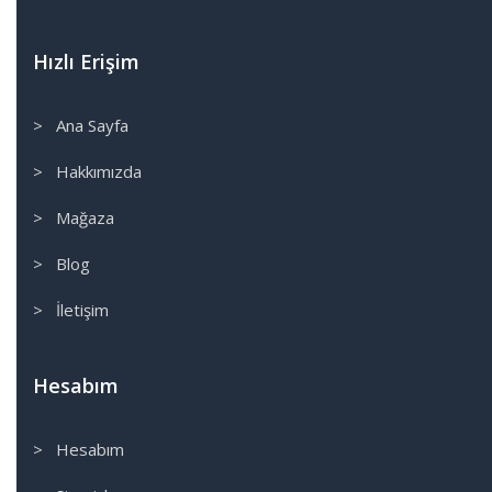
City
Civic
Hızlı Erişim
CRV
FB7
> Ana Sayfa
FC5
> Hakkımızda
FD6
Güvenlik Paket
> Mağaza
HRV
> Blog
Jazz
VTEC
> İletişim
Hyundai
Accent Blue
Hesabım
Accent Era
Admire
> Hesabım
Elentra