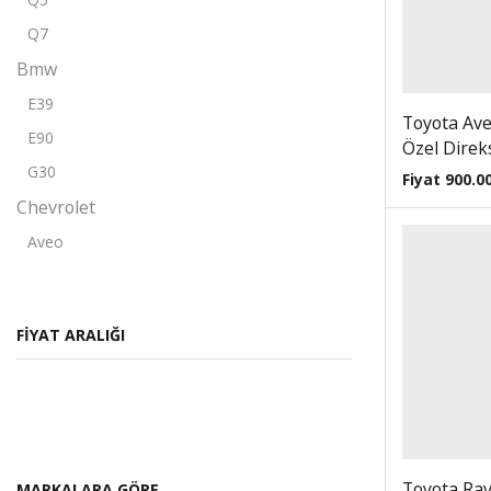
Q7
Bmw
E39
Toyota Ave
E90
Özel Direks
G30
Fiyat
900.0
Chevrolet
Aveo
Captiva
Cruze
FIYAT ARALIĞI
Citroen
Berlingo
C-elysee
C2
C3
Toyota Rav4
MARKALARA GÖRE