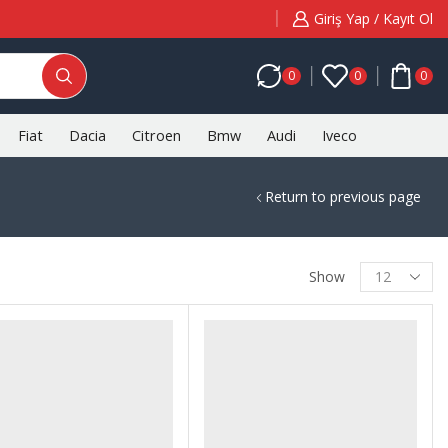
Giriş Yap / Kayıt Ol
0
0
0
Fiat
Dacia
Citroen
Bmw
Audi
Iveco
Return to previous page
Products
Show
per
page