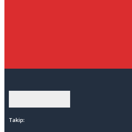
Ducato
Egea
Fiorino
Linea & Punto
Palio
Ford
Connect
Courrier
Fiesta
Focus
Fusion
Transit
Honda
Takip:
Accord